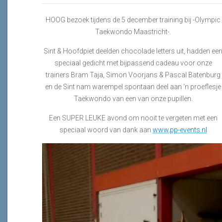
HOOG bezoek tijdens de 5 december training bij -Olympic
Taekwondo Maastricht-.
Sint & Hoofdpiet deelden chocolade letters uit, hadden ee
speciaal gedicht met bijpassend cadeau voor onze
trainers Bram Taja, Simon Voorjans & Pascal Batenburg
en de Sint nam warempel spontaan deel aan 'n proeflesje
Taekwondo van een van onze pupillen.
Een SUPER LEUKE avond om nooit te vergeten met een
speciaal woord van dank aan
www.pp-events.nl