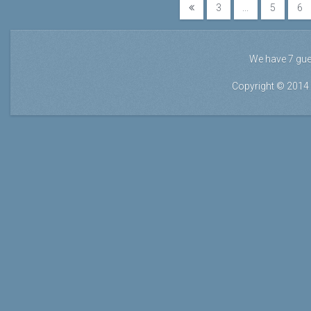
3
...
5
6
We have 7 gu
Copyright © 2014