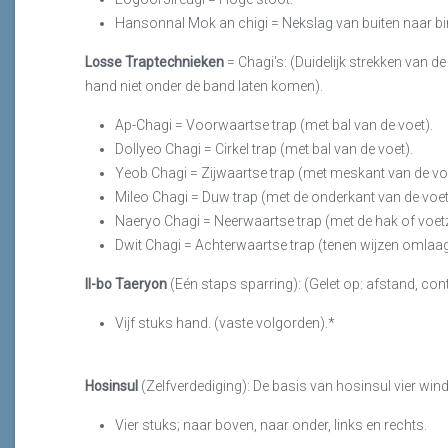
Hansonnal Mok an chigi = Nekslag van buiten naar bi
Losse Traptechnieken
= Chagi's: (Duidelijk strekken van d
hand niet onder de band laten komen).
Ap-Chagi = Voorwaartse trap (met bal van de voet).
Dollyeo Chagi = Cirkel trap (met bal van de voet).
Yeob Chagi = Zijwaartse trap (met meskant van de voe
Mileo Chagi = Duw trap (met de onderkant van de voet
Naeryo Chagi = Neerwaartse trap (met de hak of voet
Dwit Chagi = Achterwaartse trap (tenen wijzen omlaag, 
Il-bo Taeryon
(Eén staps sparring): (Gelet op: afstand, contro
Vijf stuks hand. (vaste volgorden).*
Hosinsul
(Zelfverdediging): De basis van hosinsul vier wind
Vier stuks; naar boven, naar onder, links en rechts.