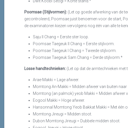
Dwit Koobi Seogi = Korte stand.*
Poomsae (Stijlvormen):
(Let op goede afwerking van de tec
gecontroleerd, Poomsae juist benoemen voor de start, Po
de examinatoren kiezen vervolgens nog één van alle te k
Saju Il Chang = Eerste ster loop.
Poomsae Taegeuk Il Chang = Eerste stijlvorm.
Poomsae Taegeuk I Chang = Tweede stijlvorm.
Poomsae Taegeuk Sam Chang = Derde stijlvorm.*
Losse handtechnieken:
(Let op dat de armtechnieken met 
Arae-Makki = Lage afweer.
Momtong An-Makki = Midden afweer van buiten naar 
Momtong (an palmok) yeob Makki = Midden afweer va
Eogool Makki = Hoge afweer.
Hansonnal Momtong Yeob Bakkat Makki = Met één ope
Momtong Jireugi = Midden stoot.
Dubon Momtong Jireugi = Dubbele midden stoot.
Eogool Jireugi = Hoge stoot.