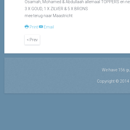
Osamah, Mohamed & Abdullaah allemaal TOPPERS en nem
3 X GOUD, 1 X ZILVER & 5 X BRONS
mee terug naar Maastricht
Print
Email
< Prev
We have 156 g
Copyright © 2014